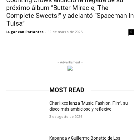
Counting Crows anunció la llegada de su
próximo álbum “Butter Miracle, The
Complete Sweets!” y adelantó “Spaceman In
Tulsa”
Lugar con Parlantes
-
19 de marzo de 2025
0
- Advertisment -
MOST READ
Charli xcx lanza ‘Music, Fashion, Film’, su
disco más ambicioso y reflexivo
3 de agosto de 2026
Kapanga y Guillermo Bonetto de Los