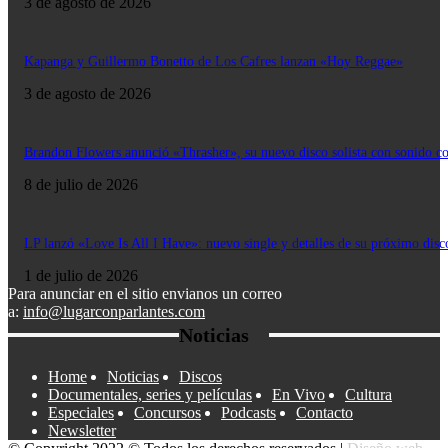
3 de agosto de 2026
Kapanga y Guillermo Bonetto de Los Cafres lanzan «Hoy Reggae»
3 de agosto de 2026
Brandon Flowers anunció «Thrasher», su nuevo disco solista con sonido c
8 de julio de 2026
LP lanzó «Love Is All I Have»: nuevo single y detalles de su próximo disc
1 de julio de 2026
Para anunciar en el sitio envianos un correo
a:
info@lugarconparlantes.com
Noticias
Home
Noticias
Discos
Documentales, series y películas
En Vivo
Cultura
Especiales
Concursos
Podcasts
Contacto
Newsletter