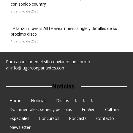
con sonido country
8 de julio de 2026
LP lanzó «Love Is All I Have»: nuevo single y detalles de su
próximo disco
1 de julio de 2026
Para anunciar en el sitio envianos un correo
a:
info@lugarconparlantes.com
Noticias
Home
Noticias
Discos
Documentales, series y películas
En Vivo
Cultura
Especiales
Concursos
Podcasts
Contacto
Newsletter