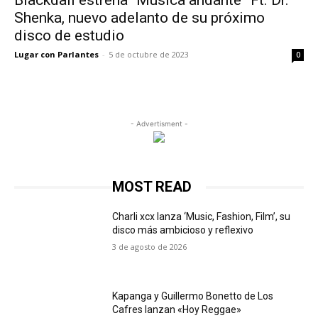
Blackdali estrena “Música andante” Ft. Dr.
Shenka, nuevo adelanto de su próximo
disco de estudio
Lugar con Parlantes
-
5 de octubre de 2023
0
- Advertisment -
MOST READ
Charli xcx lanza ‘Music, Fashion, Film’, su
disco más ambicioso y reflexivo
3 de agosto de 2026
Kapanga y Guillermo Bonetto de Los
Cafres lanzan «Hoy Reggae»