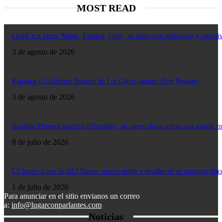
MOST READ
Charli xcx lanza ‘Music, Fashion, Film’, su disco más ambicioso y reflexi
3 de agosto de 2026
Kapanga y Guillermo Bonetto de Los Cafres lanzan «Hoy Reggae»
3 de agosto de 2026
Brandon Flowers anunció «Thrasher», su nuevo disco solista con sonido c
8 de julio de 2026
LP lanzó «Love Is All I Have»: nuevo single y detalles de su próximo disc
1 de julio de 2026
Para anunciar en el sitio envianos un correo
a:
info@lugarconparlantes.com
Noticias