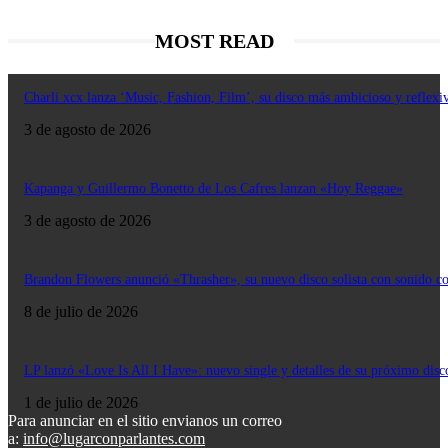
MOST READ
Charli xcx lanza ‘Music, Fashion, Film’, su disco más ambicioso y reflexi
3 de agosto de 2026
Kapanga y Guillermo Bonetto de Los Cafres lanzan «Hoy Reggae»
3 de agosto de 2026
Brandon Flowers anunció «Thrasher», su nuevo disco solista con sonido c
8 de julio de 2026
LP lanzó «Love Is All I Have»: nuevo single y detalles de su próximo disc
1 de julio de 2026
Para anunciar en el sitio envianos un correo
a:
info@lugarconparlantes.com