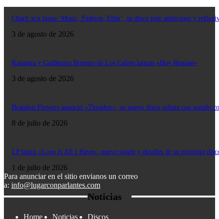
Charli xcx lanza ‘Music, Fashion, Film’, su disco más ambicioso y reflexi
3 de agosto de 2026
Kapanga y Guillermo Bonetto de Los Cafres lanzan «Hoy Reggae»
3 de agosto de 2026
Brandon Flowers anunció «Thrasher», su nuevo disco solista con sonido c
8 de julio de 2026
LP lanzó «Love Is All I Have»: nuevo single y detalles de su próximo disc
1 de julio de 2026
Para anunciar en el sitio envianos un correo
a:
info@lugarconparlantes.com
Noticias
Home
Noticias
Discos