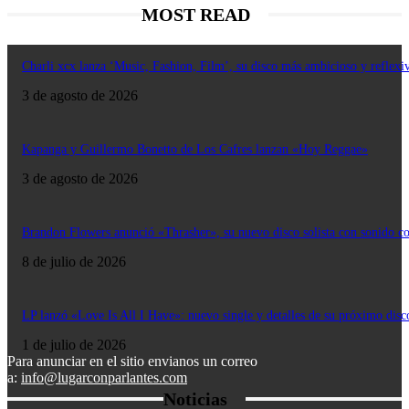
MOST READ
Charli xcx lanza ‘Music, Fashion, Film’, su disco más ambicioso y reflexi
3 de agosto de 2026
Kapanga y Guillermo Bonetto de Los Cafres lanzan «Hoy Reggae»
3 de agosto de 2026
Brandon Flowers anunció «Thrasher», su nuevo disco solista con sonido c
8 de julio de 2026
LP lanzó «Love Is All I Have»: nuevo single y detalles de su próximo disc
1 de julio de 2026
Para anunciar en el sitio envianos un correo
a:
info@lugarconparlantes.com
Noticias