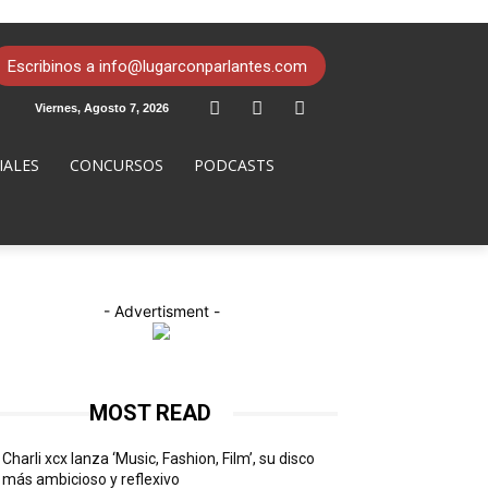
Escribinos a info@lugarconparlantes.com
Viernes, Agosto 7, 2026
IALES
CONCURSOS
PODCASTS
- Advertisment -
MOST READ
Charli xcx lanza ‘Music, Fashion, Film’, su disco
más ambicioso y reflexivo