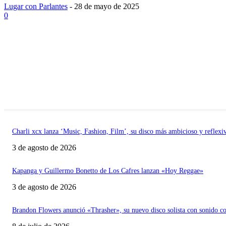
Lugar con Parlantes
-
28 de mayo de 2025
0
Charli xcx lanza ‘Music, Fashion, Film’, su disco más ambicioso y reflexi
3 de agosto de 2026
Kapanga y Guillermo Bonetto de Los Cafres lanzan «Hoy Reggae»
3 de agosto de 2026
Brandon Flowers anunció «Thrasher», su nuevo disco solista con sonido c