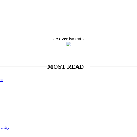
- Advertisment -
MOST READ
vo
ountry