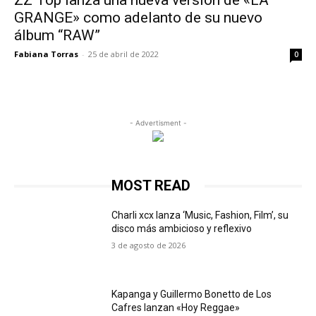
ZZ Top lanza una nueva versión de «LA
GRANGE» como adelanto de su nuevo
álbum “RAW”
Fabiana Torras
-
25 de abril de 2022
0
- Advertisment -
MOST READ
Charli xcx lanza ‘Music, Fashion, Film’, su
disco más ambicioso y reflexivo
3 de agosto de 2026
Kapanga y Guillermo Bonetto de Los
Cafres lanzan «Hoy Reggae»