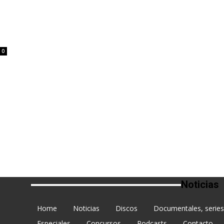
0
Noticias
Home
Noticias
Discos
Documentales, series 
Especiales
Concursos
Podcasts
Contacto