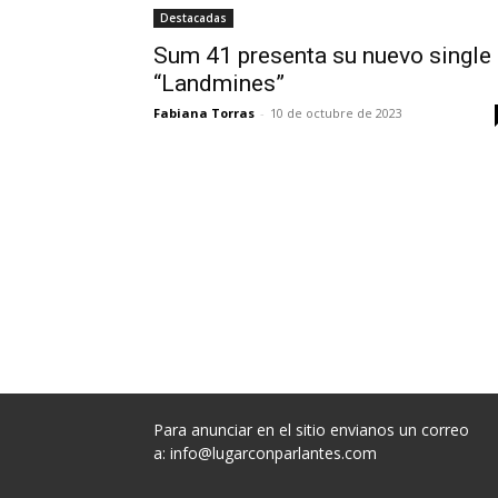
Destacadas
Sum 41 presenta su nuevo single
“Landmines”
Fabiana Torras
-
10 de octubre de 2023
Para anunciar en el sitio envianos un correo
a:
info@lugarconparlantes.com