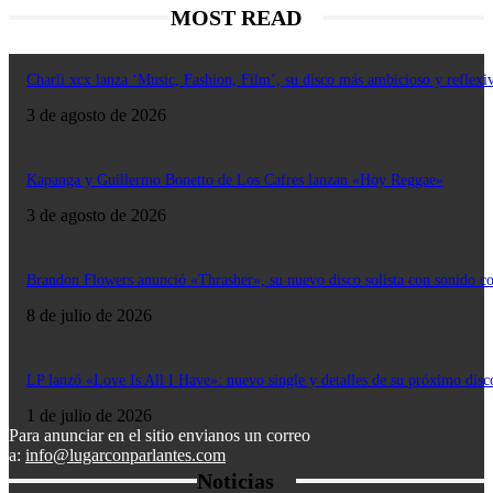
MOST READ
Charli xcx lanza ‘Music, Fashion, Film’, su disco más ambicioso y reflexi
3 de agosto de 2026
Kapanga y Guillermo Bonetto de Los Cafres lanzan «Hoy Reggae»
3 de agosto de 2026
Brandon Flowers anunció «Thrasher», su nuevo disco solista con sonido c
8 de julio de 2026
LP lanzó «Love Is All I Have»: nuevo single y detalles de su próximo disc
1 de julio de 2026
Para anunciar en el sitio envianos un correo
a:
info@lugarconparlantes.com
Noticias