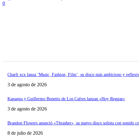
0
Charli xcx lanza ‘Music, Fashion, Film’, su disco más ambicioso y reflexi
3 de agosto de 2026
Kapanga y Guillermo Bonetto de Los Cafres lanzan «Hoy Reggae»
3 de agosto de 2026
Brandon Flowers anunció «Thrasher», su nuevo disco solista con sonido c
8 de julio de 2026