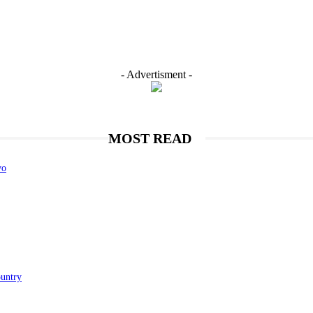
- Advertisment -
MOST READ
vo
ountry