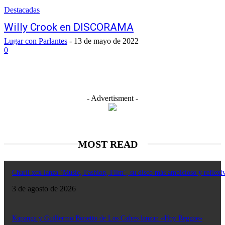
Destacadas
Willy Crook en DISCORAMA
Lugar con Parlantes
-
13 de mayo de 2022
0
- Advertisment -
MOST READ
Charli xcx lanza ‘Music, Fashion, Film’, su disco más ambicioso y reflexi
3 de agosto de 2026
Kapanga y Guillermo Bonetto de Los Cafres lanzan «Hoy Reggae»