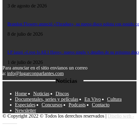
3 de agosto de 2026
Brandon Flowers anunció «Thrasher», su nuevo disco solista con sonido c
8 de julio de 2026
LP lanzó «Love Is All I Have»: nuevo single y detalles de su próximo disc
1 de julio de 2026
Para anunciar en el sitio envianos un correo
a:
info@lugarconparlantes.com
Noticias
Home
Noticias
Discos
Documentales, series y películas
En Vivo
Cultura
Especiales
Concursos
Podcasts
Contacto
Newsletter
© Copyright 2022 © Todos los derechos reservados |
Diseño web -
edrweb