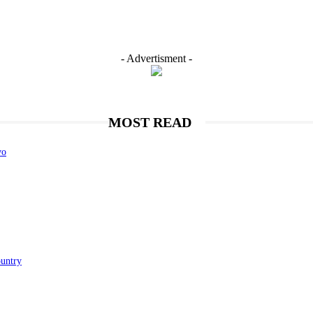
- Advertisment -
MOST READ
vo
ountry