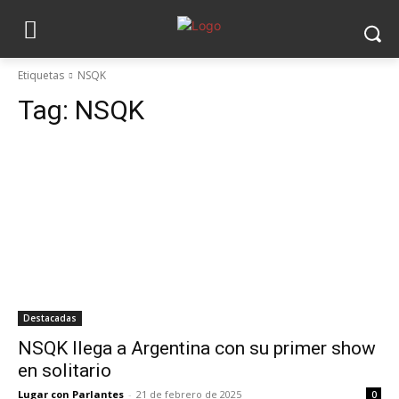
Etiquetas
NSQK
Tag:
NSQK
Destacadas
NSQK llega a Argentina con su primer show
en solitario
Lugar con Parlantes
-
21 de febrero de 2025
0