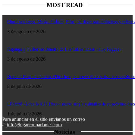
MOST READ
Charli xcx lanza ‘Music, Fashion, Film’, su disco más ambicioso y reflexi
3 de agosto de 2026
Kapanga y Guillermo Bonetto de Los Cafres lanzan «Hoy Reggae»
3 de agosto de 2026
Brandon Flowers anunció «Thrasher», su nuevo disco solista con sonido c
8 de julio de 2026
LP lanzó «Love Is All I Have»: nuevo single y detalles de su próximo disc
1 de julio de 2026
Para anunciar en el sitio envianos un correo
a:
info@lugarconparlantes.com
Noticias