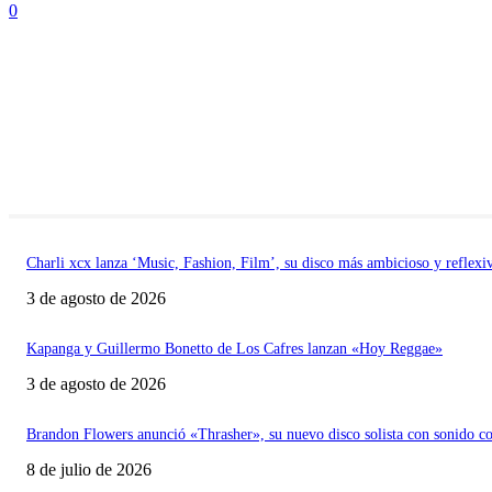
0
Charli xcx lanza ‘Music, Fashion, Film’, su disco más ambicioso y reflexi
3 de agosto de 2026
Kapanga y Guillermo Bonetto de Los Cafres lanzan «Hoy Reggae»
3 de agosto de 2026
Brandon Flowers anunció «Thrasher», su nuevo disco solista con sonido c
8 de julio de 2026