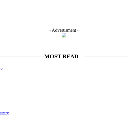
- Advertisment -
MOST READ
vo
ountry