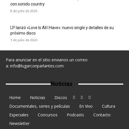
con sonido country
8 de julio de 2026
LP lanzó «Love Is All I Have»: nuevo single y detalles de su
próximo disco
1 de julio de 2026
Para anunciar en el sitio envianos un correo
a:
info@lugarconparlantes.com
Noticias
Home
Noticias
Discos
Documentales, series y películas
En Vivo
Cultura
Especiales
Concursos
Podcasts
Contacto
Newsletter