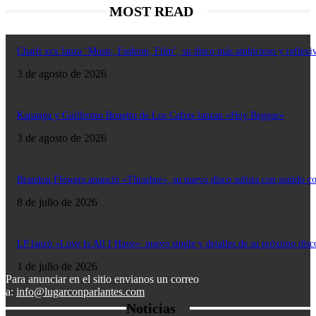
MOST READ
Charli xcx lanza ‘Music, Fashion, Film’, su disco más ambicioso y reflexi
3 de agosto de 2026
Kapanga y Guillermo Bonetto de Los Cafres lanzan «Hoy Reggae»
3 de agosto de 2026
Brandon Flowers anunció «Thrasher», su nuevo disco solista con sonido c
8 de julio de 2026
LP lanzó «Love Is All I Have»: nuevo single y detalles de su próximo disc
1 de julio de 2026
Para anunciar en el sitio envianos un correo
a:
info@lugarconparlantes.com
Noticias