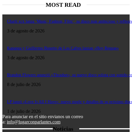
MOST READ
Charli xcx lanza ‘Music, Fashion, Film’, su disco más ambicioso y reflexi
3 de agosto de 2026
Kapanga y Guillermo Bonetto de Los Cafres lanzan «Hoy Reggae»
3 de agosto de 2026
Brandon Flowers anunció «Thrasher», su nuevo disco solista con sonido c
8 de julio de 2026
LP lanzó «Love Is All I Have»: nuevo single y detalles de su próximo disc
1 de julio de 2026
Para anunciar en el sitio envianos un correo
a:
info@lugarconparlantes.com
Noticias