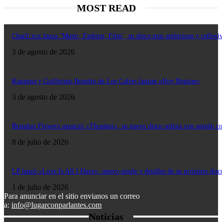
MOST READ
Charli xcx lanza ‘Music, Fashion, Film’, su disco más ambicioso y reflexi
3 de agosto de 2026
Kapanga y Guillermo Bonetto de Los Cafres lanzan «Hoy Reggae»
3 de agosto de 2026
Brandon Flowers anunció «Thrasher», su nuevo disco solista con sonido c
8 de julio de 2026
LP lanzó «Love Is All I Have»: nuevo single y detalles de su próximo disc
1 de julio de 2026
Para anunciar en el sitio envianos un correo
a:
info@lugarconparlantes.com
Noticias