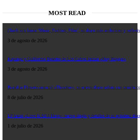
MOST READ
Charli xcx lanza ‘Music, Fashion, Film’, su disco más ambicioso y reflexi
3 de agosto de 2026
Kapanga y Guillermo Bonetto de Los Cafres lanzan «Hoy Reggae»
3 de agosto de 2026
Brandon Flowers anunció «Thrasher», su nuevo disco solista con sonido c
8 de julio de 2026
LP lanzó «Love Is All I Have»: nuevo single y detalles de su próximo disc
1 de julio de 2026