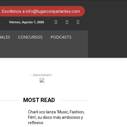
Escribinos a info@lugarconparlantes.com
Viernes, Agosto 7, 2026
IALES
CONCURSOS
PODCASTS
- Advertisment -
MOST READ
Charli xcx lanza ‘Music, Fashion,
Film’, su disco más ambicioso y
reflexivo