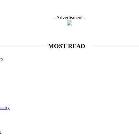
- Advertisment -
MOST READ
vo
ountry
o