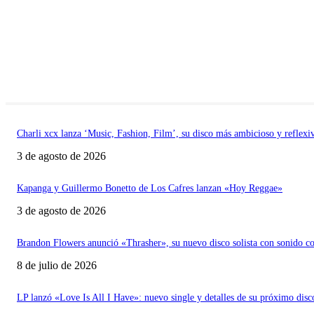
Charli xcx lanza ‘Music, Fashion, Film’, su disco más ambicioso y reflexi
3 de agosto de 2026
Kapanga y Guillermo Bonetto de Los Cafres lanzan «Hoy Reggae»
3 de agosto de 2026
Brandon Flowers anunció «Thrasher», su nuevo disco solista con sonido c
8 de julio de 2026
LP lanzó «Love Is All I Have»: nuevo single y detalles de su próximo disc