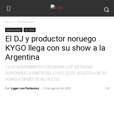
Inicio
Destacadas
Destacadas
En Vivo
El DJ y productor noruego
KYGO llega con su show a la
Argentina
19 DE NOVIEMBRE EN COSTANERA SUR. ENTRADAS
DISPONIBLES A PARTIR DEL LUNES 22 DE AGOSTO A LAS 10
HORAS A TRAVÉS DE ALL ACCESS
Por
Lugar con Parlantes
-
19 de agosto de 2022
0