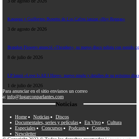
3 de agosto de 2026
Kapanga y Guillermo Bonetto de Los Cafres lanzan «Hoy Reggae»
3 de agosto de 2026
Brandon Flowers anunció «Thrasher», su nuevo disco solista con sonido c
8 de julio de 2026
LP lanzó «Love Is All I Have»: nuevo single y detalles de su próximo disc
1 de julio de 2026
Para anunciar en el sitio envianos un correo
a:
info@lugarconparlantes.com
Noticias
Home
Noticias
Discos
Documentales, series y películas
En Vivo
Cultura
Especiales
Concursos
Podcasts
Contacto
Newsletter