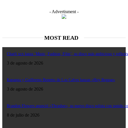
- Advertisment -
MOST READ
Charli xcx lanza ‘Music, Fashion, Film’, su disco más ambicioso y reflexi
3 de agosto de 2026
Kapanga y Guillermo Bonetto de Los Cafres lanzan «Hoy Reggae»
3 de agosto de 2026
Brandon Flowers anunció «Thrasher», su nuevo disco solista con sonido c
8 de julio de 2026