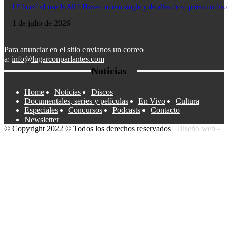
LP lanzó «Love Is All I Have»: nuevo single y detalles de su próximo disc
1 de julio de 2026
Para anunciar en el sitio envianos un correo
a:
info@lugarconparlantes.com
Noticias
Home
Noticias
Discos
Documentales, series y películas
En Vivo
Cultura
Especiales
Concursos
Podcasts
Contacto
Newsletter
© Copyright 2022 © Todos los derechos reservados |
Diseño web -
edrweb