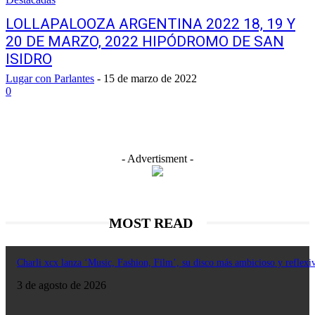
LOLLAPALOOZA ARGENTINA 2022 18, 19 Y
20 DE MARZO, 2022 HIPÓDROMO DE SAN
ISIDRO
Lugar con Parlantes
-
15 de marzo de 2022
0
- Advertisment -
MOST READ
Charli xcx lanza ‘Music, Fashion, Film’, su disco más ambicioso y reflexi
3 de agosto de 2026