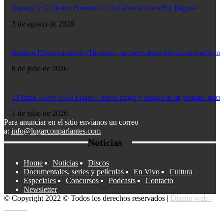
Kapanga y Guillermo Bonetto de Los Cafres lanzan «Hoy Reggae»
3 de agosto de 2026
Brandon Flowers anunció «Thrasher», su nuevo disco solista con sonido c
8 de julio de 2026
LP lanzó «Love Is All I Have»: nuevo single y detalles de su próximo disc
1 de julio de 2026
Para anunciar en el sitio envianos un correo
a:
info@lugarconparlantes.com
Noticias
Home
Noticias
Discos
Documentales, series y películas
En Vivo
Cultura
Especiales
Concursos
Podcasts
Contacto
Newsletter
© Copyright 2022 © Todos los derechos reservados |
Diseño web -
edrweb