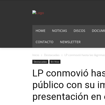
HOME
NOTICIAS
DISCOS
DOCUMEN
CONTACTO
NEWSLETTER
Inicio
Destacadas
LP conmovió hasta las lágrimas
Destacadas
En Vivo
LP conmovió hast
público con su i
presentación en 