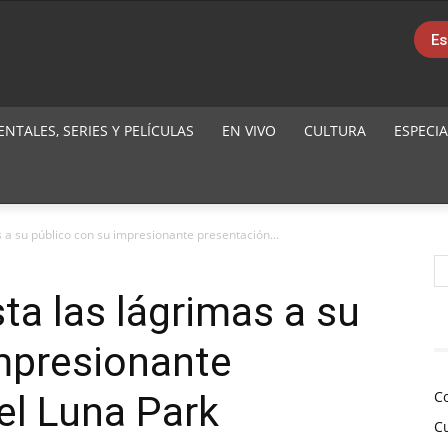
Es
TALES, SERIES Y PELÍCULAS
EN VIVO
CULTURA
ESPECIA
 a su público con su impresionante presentación...
a las lágrimas a su
mpresionante
C
el Luna Park
C