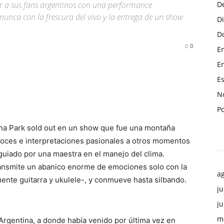
ar a sus fans argentinos con una performance
D
 nunca con la frescura del vivo y la entrega de un show
D
Do
0
En
En
Es
No
P
Luna Park sold out en un show que fue una montaña
loces e interpretaciones pasionales a otros momentos
guiado por una maestra en el manejo del clima.
ransmite un abanico enorme de emociones solo con la
a
ente guitarra y ukulele-, y conmueve hasta silbando.
ju
ju
m
rgentina, a donde había venido por última vez en