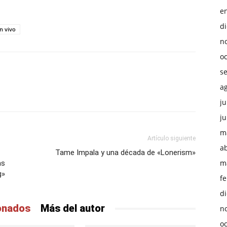
e
d
n vivo
n
o
s
a
ju
ju
m
Artículo siguiente
ab
Tame Impala y una década de «Lonerism»
m
as
g»
f
d
ionados
Más del autor
n
o