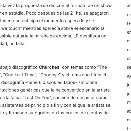
Esta vez la propuesta se dio con el formato de un show
ab
y en estadio. Poco después de las 21 hs, se apagaron
m
ontáneo que anticipa el momento esperado y se
f
we touch” mientras aparecía sobre el escenario la
e
posible quitarle la mirada de encima. LP despliega un
d
dad, no falla.
n
o
rabajo discográfico
Churches,
con temas como “The
s
“One Last Time”, “Goodbye” y el tema que titula el
a
discografía -tiene 6 discos editados- sin omitir
ju
itaciones genéricas que la ha convertido en la artista
ju
ltó a la fama, “Lost On You”, canción de desamor como
m
asistentes de principio a fin y con el que la artista se
ab
io y firmando autógrafos en los brazos de cientos de
m
f