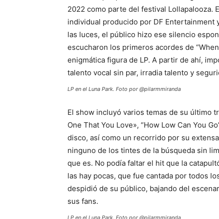
2022 como parte del festival Lollapalooza. 
individual producido por DF Entertainment 
las luces, el público hizo ese silencio esp
escucharon los primeros acordes de “When 
enigmática figura de LP. A partir de ahí, im
talento vocal sin par, irradia talento y seguri
LP en el Luna Park. Foto por @pilarmmiranda
El show incluyó varios temas de su último t
One That You Love», “How Low Can You Go”, 
disco, así como un recorrido por su extensa 
ninguno de los tintes de la búsqueda sin lim
que es. No podía faltar el hit que la catapu
las hay pocas, que fue cantada por todos los 
despidió de su público, bajando del escenar
sus fans.
LP en el Luna Park. Foto por @pilarmmiranda