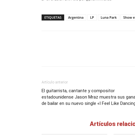
ETIQUETAS
Argentina
LP
Luna Park
Show e
Artículo anterior
El guitarrista, cantante y compositor
estadounidense Jason Mraz muestra sus gan
de bailar en su nuevo single «I Feel Like Dancin
Artículos relac