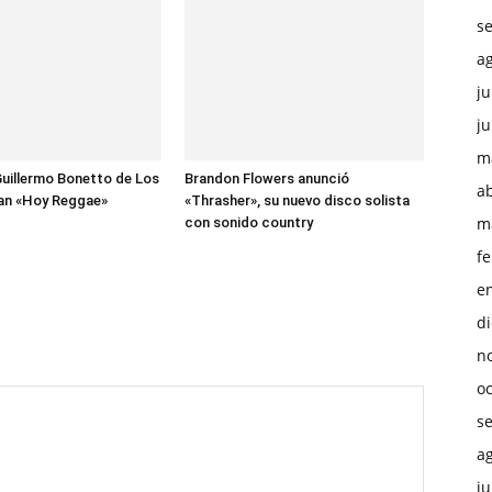
s
a
ju
ju
m
uillermo Bonetto de Los
Brandon Flowers anunció
ab
zan «Hoy Reggae»
«Thrasher», su nuevo disco solista
m
con sonido country
f
e
d
n
o
s
a
ju