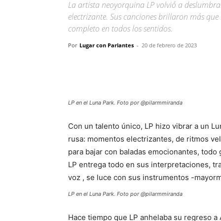
La artista neoyorquina LP volvió a deslumbr
electrizante. Sus canciones brillaron más que
completo en todos los sentidos.
Por
Lugar con Parlantes
-
20 de febrero de 2023
LP en el Luna Park. Foto por @pilarmmiranda
Con un talento único, LP hizo vibrar a un 
rusa: momentos electrizantes, de ritmos ve
para bajar con baladas emocionantes, todo 
LP entrega todo en sus interpretaciones, t
voz , se luce con sus instrumentos -mayorm
LP en el Luna Park. Foto por @pilarmmiranda
Hace tiempo que LP anhelaba su regreso a A