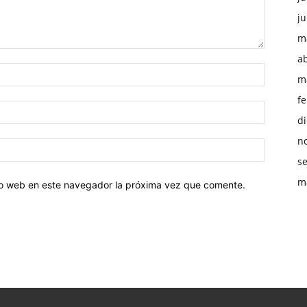
ju
m
ab
m
f
d
n
s
m
tio web en este navegador la próxima vez que comente.