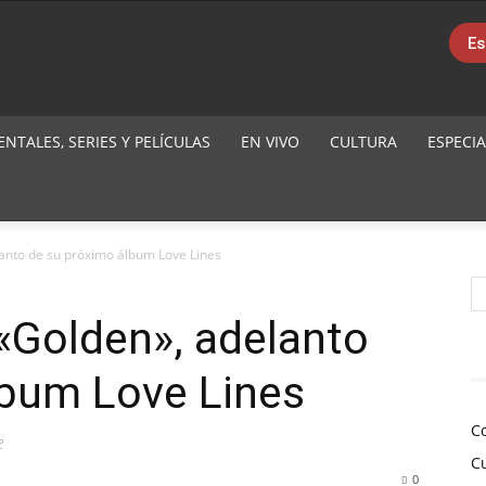
Es
TALES, SERIES Y PELÍCULAS
EN VIVO
CULTURA
ESPECIA
lanto de su próximo álbum Love Lines
«Golden», adelanto
lbum Love Lines
C
e
C
0