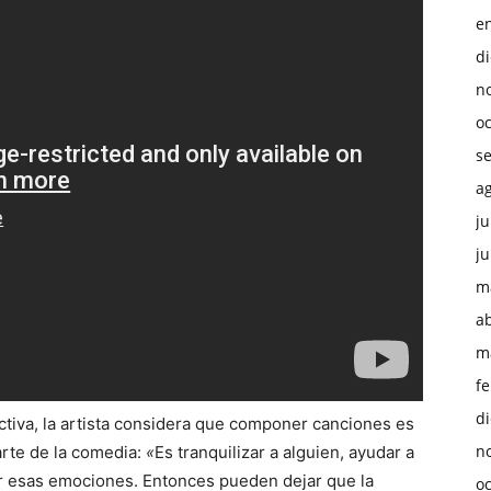
e
d
n
o
s
a
ju
ju
m
ab
m
f
d
ctiva, la artista considera que componer canciones es
n
arte de la comedia:
«
Es tranquilizar a alguien, ayudar a
bir esas emociones. Entonces pueden dejar que la
o