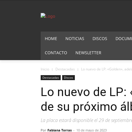
HOME
NOTICIAS
DISCOS
DOCUMEN
CONTACTO
NEWSLETTER
Inicio
Destacadas
Lo nuevo de LP: «Golden», ade
Destacadas
Discos
Lo nuevo de LP: 
de su próximo á
La placa estará disponible el 29 de septiembr
Por
Fabiana Torras
-
10 de mayo de 2023