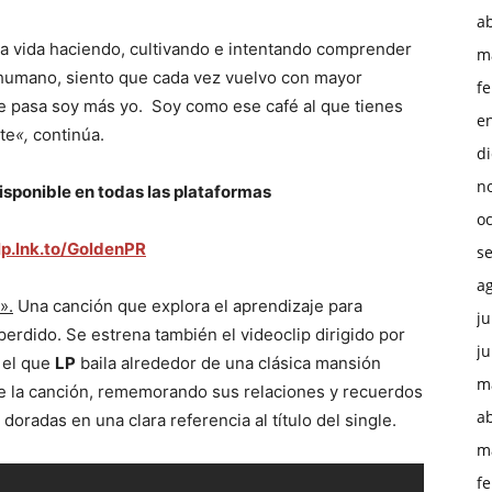
ab
la vida haciendo, cultivando e intentando comprender
m
humano, siento que cada vez vuelvo con mayor
f
 pasa soy más yo. Soy como ese café al que tienes
e
te
«,
continúa.
d
n
sponible en todas las plataformas
o
/lp.lnk.to/GoldenPR
s
a
».
Una canción que explora el aprendizaje para
ju
perdido. Se estrena también el videoclip dirigido por
ju
 el que
LP
baila alrededor de una clásica mansión
m
 de la canción, rememorando sus relaciones y recuerdos
ab
doradas en una clara referencia al título del single.
m
f