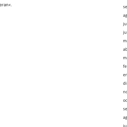
ieran
«.
s
a
ju
ju
m
ab
m
f
e
d
n
o
s
a
ju