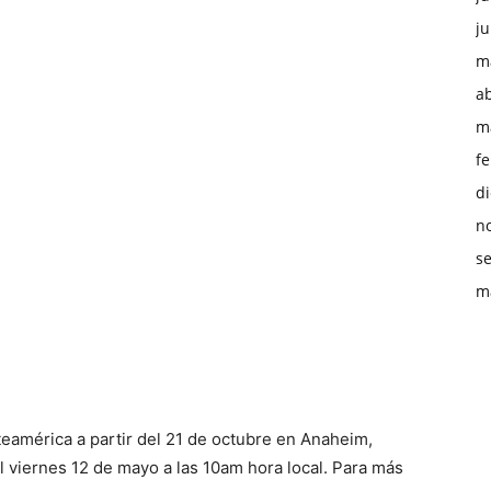
ju
m
ab
m
f
d
n
s
m
eamérica a partir del 21 de octubre en Anaheim,
el viernes 12 de mayo a las 10am hora local.
Para más