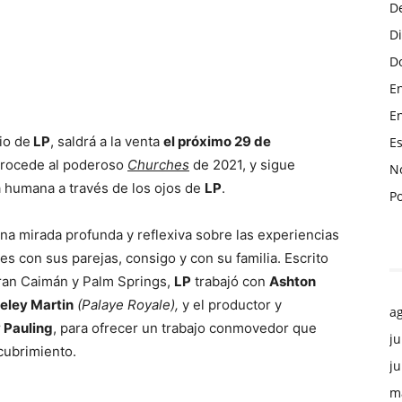
D
D
Do
En
En
io de
LP
, saldrá a la venta
el próximo 29 de
Es
 procede al poderoso
Churches
de 2021, y sigue
No
a humana a través de los ojos de
LP
.
P
na mirada profunda y reflexiva sobre las experiencias
nes con sus parejas, consigo y con su familia. Escrito
Gran Caimán y Palm Springs,
LP
trabajó con
Ashton
eley Martin
(Palaye Royale),
y el productor y
a
 Pauling
, para ofrecer un trabajo conmovedor que
ju
cubrimiento.
ju
m