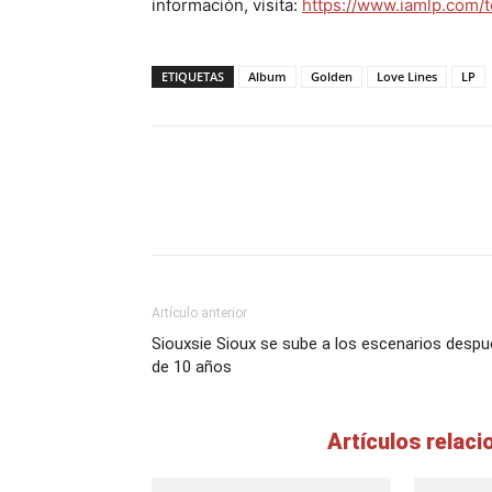
información, visita:
https://www.iamlp.com/t
ETIQUETAS
Album
Golden
Love Lines
LP
Artículo anterior
Siouxsie Sioux se sube a los escenarios desp
de 10 años
Artículos relac