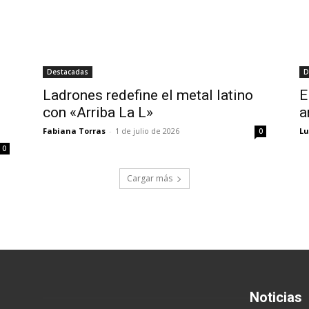
Destacadas
D
Ladrones redefine el metal latino
E
con «Arriba La L»
a
Fabiana Torras
-
1 de julio de 2026
Lu
0
0
Cargar más
Noticias