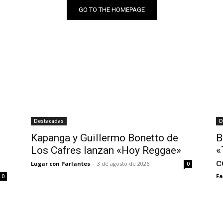
GO TO THE HOMEPAGE
Destacadas
D
Kapanga y Guillermo Bonetto de
B
Los Cafres lanzan «Hoy Reggae»
«
c
Lugar con Parlantes
-
3 de agosto de 2026
0
Fa
0