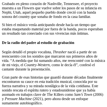
Grabado en pleno corazón de Nashville, Tennessee, el proyecto
muestra a un Flowers que vuelve sobre los pasos de su infancia en
Nephi, Utah, aquel pequeño pueblo donde creció con la banda
sonora del country que sonaba de fondo en la casa familiar.
Si bien el músico venía anticipando desde hacía un tiempo que
estaba maquetando material por fuera de la banda, pocos esperaban
un resultado tan conectado con sus vivencias más íntimas.
De la radio del padre al estudio de grabación
Según detalló el propio vocalista,
Thrasher
nació a partir de un
reencuentro con los sonidos que marcaron sus primeros años de
vida. “A medida que fui sumando años, me reencontré con la música
de mi viejo, el
Country-Western
, como le decía él”, confesó el
cantante durante la presentación.
Gran parte de esas historias que guardó durante décadas finalmente
encontraron su cauce en esta tradición musical, conocida por su
fuerza narrativa y su mirada nostálgica de la vida cotidiana. Este
sonido rescata el espíritu rutero y estadounidense que ya había
asomado en trabajos clave de The Killers como
Sam’s Town
(2006)
y
Pressure Machine
(2021), pero ahora desde un enfoque
sumamente autobiográfico.