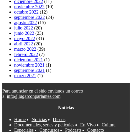
diciembre 2022
(11)
noviembre 2022
(10)
octubre 2022
(12)
septiembre 2022
(24)
agosto 2022
(15)
julio 2022
(20)
junio 2022
(23)
mayo 2022
(31)
abril 2022
(20)
marzo 2022
(39)
febrero 2022
(7)
diciembre 2021
(1)
noviembre 2021
(1)
septiembre 2021
(1)
marzo 2021
(1)
Para anunciar en el sitio envianos un correo
a:
info@lugarconparlantes.com
Noticias
Home
Noticias
Discos
Documentales, series y películas
En Vivo
Cultura
Especiales
Concursos
Podcasts
Contacto