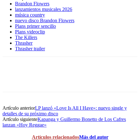
Brandon Flowers
lanzamientos musicales 2026
música country
nuevo disco Brandon Flowers
Plans primer sencillo
Plans videoclip
The Killers
Thrasher
Thrasher trailer
Artículo anterior
LP lanzó «Love Is All I Have»: nuevo single y
detalles de su próximo disco
Artículo siguiente
Kapanga y Guillermo Bonetto de Los Cafres
lanzan «Hoy Reggae»
Artículos relacionados
Más del autor