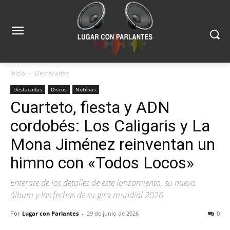
Inicio
Destacadas
Destacadas
Discos
Noticias
Cuarteto, fiesta y ADN
cordobés: Los Caligaris y La
Mona Jiménez reinventan un
himno con «Todos Locos»
Enterate de los detalles de este lanzamiento, su nuevo
álbum y las fechas de su gira mundial 2026
Por
Lugar con Parlantes
-
29 de junio de 2026
0