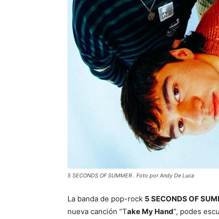
5 SECONDS OF SUMMER . Foto por Andy De Luca
La banda de pop-rock
5 SECONDS OF SU
nueva canción “T
ake My Hand
”, podes esc