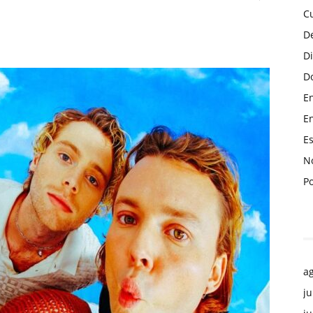
C
D
D
Do
En
En
Es
No
P
a
ju