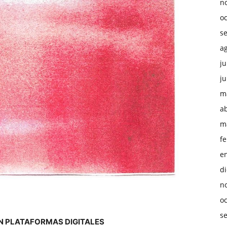
n
o
s
a
ju
ju
m
ab
m
f
e
d
n
o
s
EN PLATAFORMAS DIGITALES