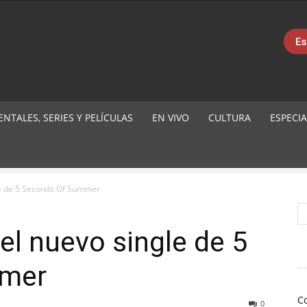
Es
TALES, SERIES Y PELÍCULAS
EN VIVO
CULTURA
ESPECIA
le de 5 Seconds Of Summer
el nuevo single de 5
mmer
C
0