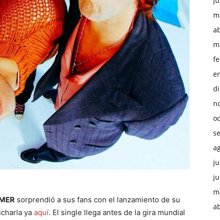
ju
m
ab
m
f
e
d
n
o
s
a
ju
ju
m
MMER
sorprendió a sus fans con el lanzamiento de su
ab
ucharla ya
aquí
. El single llega antes de la gira mundial