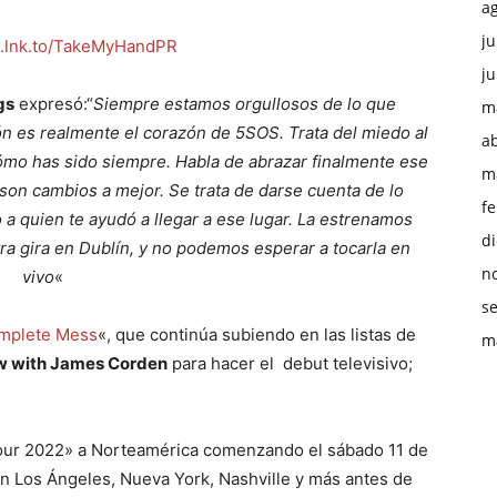
a
ju
s.lnk.to/TakeMyHandPR
ju
gs
expresó:“
Siempre estamos orgullosos de lo que
m
ón es realmente el corazón de 5SOS. Trata del miedo al
ab
ómo has sido siempre. Habla de abrazar finalmente ese
m
son cambios a mejor. Se trata de darse cuenta de lo
f
 a quien te ayudó a llegar a ese lugar. La estrenamos
d
ra gira en Dublín, y no podemos esperar a tocarla en
n
vivo
«
s
mplete Mess
«, que continúa subiendo en las listas de
m
w with James Corden
para hacer el debut televisivo;
Tour 2022» a Norteamérica comenzando el sábado 11 de
n Los Ángeles, Nueva York, Nashville y más antes de