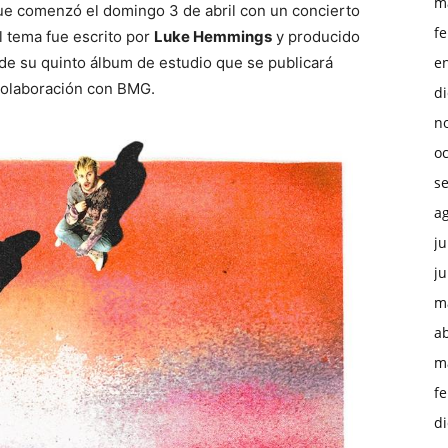
m
ue comenzó el domingo 3 de abril con un concierto
f
l tema fue escrito por
Luke Hemmings
y producido
 de su quinto álbum de estudio que se publicará
e
olaboración con BMG.
d
n
o
s
a
ju
ju
m
ab
m
f
d