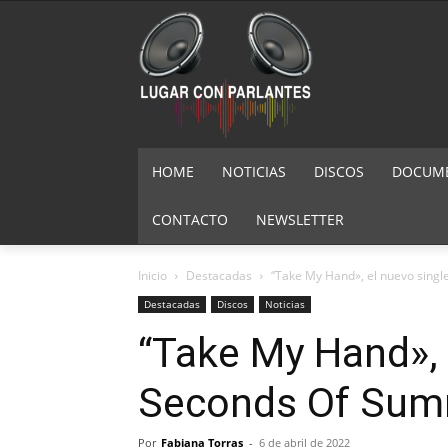
HOME
NOTICIAS
DISCOS
DOCUMEN
CONTACTO
NEWSLETTER
Inicio
Destacadas
“Take My Hand», el nuevo sing
Destacadas
Discos
Noticias
“Take My Hand», 
Seconds Of Su
Por
Fabiana Torras
-
6 de abril de 2022