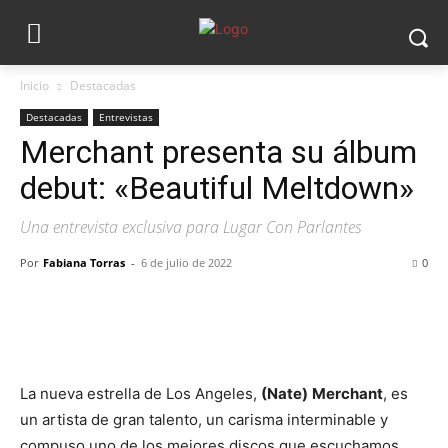
Inicio
Destacadas
Destacadas
Entrevistas
Merchant presenta su álbum
debut: «Beautiful Meltdown»
Una entrevista exclusiva para Lugar Con Parlantes
Por
Fabiana Torras
-
6 de julio de 2022
0
La nueva estrella de Los Angeles,
(Nate)
Merchant
, es
un artista de gran talento, un carisma interminable y
compuso uno de los mejores discos que escuchamos