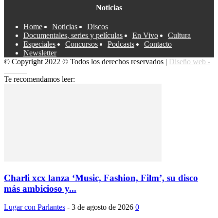
Noticias
Home
Noticias
Discos
Documentales, series y películas
En Vivo
Cultura
Especiales
Concursos
Podcasts
Contacto
Newsletter
© Copyright 2022 © Todos los derechos reservados |
Diseño web -
edrweb
Te recomendamos leer:
Charli xcx lanza ‘Music, Fashion, Film’, su disco
más ambicioso y...
Lugar con Parlantes
-
3 de agosto de 2026
0