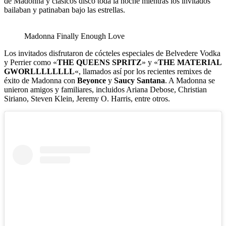
de Madonna y clásicos disco toda la noche mientras los invitados
bailaban y patinaban bajo las estrellas.
Madonna Finally Enough Love
Los invitados disfrutaron de cócteles especiales de Belvedere Vodka
y Perrier como «
THE QUEENS SPRITZ
» y «
THE MATERIAL
GWORLLLLLLLL
«, llamados así por los recientes remixes de
éxito de Madonna con
Beyonce
y
Saucy Santana
. A Madonna se
unieron amigos y familiares, incluidos Ariana Debose, Christian
Siriano, Steven Klein, Jeremy O. Harris, entre otros.