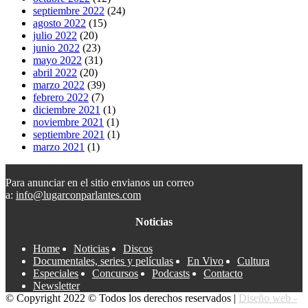
septiembre 2022
(24)
agosto 2022
(15)
julio 2022
(20)
junio 2022
(23)
mayo 2022
(31)
abril 2022
(20)
marzo 2022
(39)
febrero 2022
(7)
diciembre 2021
(1)
noviembre 2021
(1)
septiembre 2021
(1)
marzo 2021
(1)
Para anunciar en el sitio envianos un correo
a:
info@lugarconparlantes.com
Noticias
Home
Noticias
Discos
Documentales, series y películas
En Vivo
Cultura
Especiales
Concursos
Podcasts
Contacto
Newsletter
© Copyright 2022 © Todos los derechos reservados |
Diseño web -