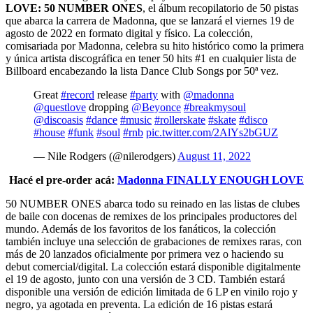
LOVE: 50 NUMBER ONES
, el álbum recopilatorio de 50 pistas
que abarca la carrera de Madonna, que se lanzará el viernes 19 de
agosto de 2022 en formato digital y físico. La colección,
comisariada por Madonna, celebra su hito histórico como la primera
y única artista discográfica en tener 50 hits #1 en cualquier lista de
Billboard encabezando la lista Dance Club Songs por 50ª vez.
Great
#record
release
#party
with
@madonna
@questlove
dropping
@Beyonce
#breakmysoul
@discoasis
#dance
#music
#rollerskate
#skate
#disco
#house
#funk
#soul
#rnb
pic.twitter.com/2AlYs2bGUZ
— Nile Rodgers (@nilerodgers)
August 11, 2022
Hacé el pre-order acá:
Madonna FINALLY ENOUGH LOVE
50 NUMBER ONES abarca todo su reinado en las listas de clubes
de baile con docenas de remixes de los principales productores del
mundo. Además de los favoritos de los fanáticos, la colección
también incluye una selección de grabaciones de remixes raras, con
más de 20 lanzados oficialmente por primera vez o haciendo su
debut comercial/digital. La colección estará disponible digitalmente
el 19 de agosto, junto con una versión de 3 CD. También estará
disponible una versión de edición limitada de 6 LP en vinilo rojo y
negro, ya agotada en preventa. La edición de 16 pistas estará