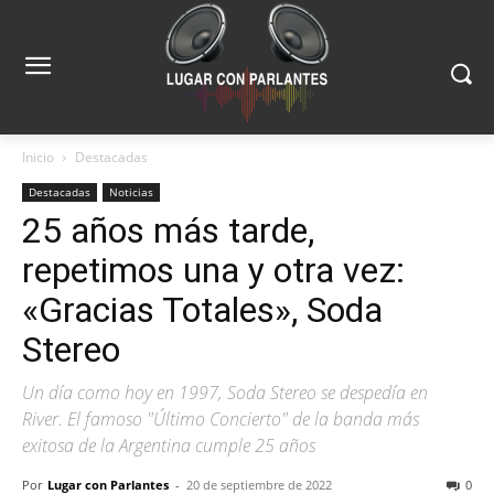
Inicio
Destacadas
Destacadas
Noticias
25 años más tarde,
repetimos una y otra vez:
«Gracias Totales», Soda
Stereo
Un día como hoy en 1997, Soda Stereo se despedía en
River. El famoso "Último Concierto" de la banda más
exitosa de la Argentina cumple 25 años
Por
Lugar con Parlantes
-
20 de septiembre de 2022
0