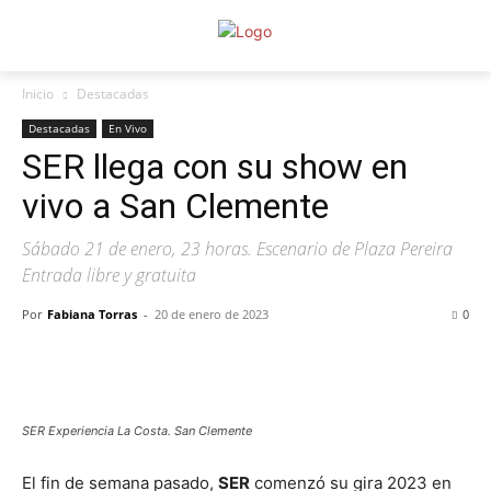
Inicio
Destacadas
Destacadas
En Vivo
SER llega con su show en
vivo a San Clemente
Sábado 21 de enero, 23 horas. Escenario de Plaza Pereira
Entrada libre y gratuita
Por
Fabiana Torras
-
20 de enero de 2023
0
SER Experiencia La Costa. San Clemente
El fin de semana pasado,
SER
comenzó su gira 2023 en