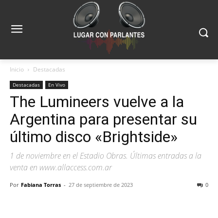
Inicio
Destacadas
Destacadas
En Vivo
The Lumineers vuelve a la
Argentina para presentar su
último disco «Brightside»
1 de noviembre en el Estadio Obras. Últimas entradas a la
venta en www.allaccess.com.ar
Por
Fabiana Torras
-
27 de septiembre de 2023
0