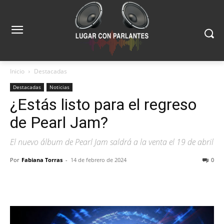
Inicio
Destacadas
Destacadas
Noticias
¿Estás listo para el regreso
de Pearl Jam?
El nuevo álbum de Pearl Jam saldrá a la venta el 19 de abril
Por
Fabiana Torras
-
14 de febrero de 2024
0