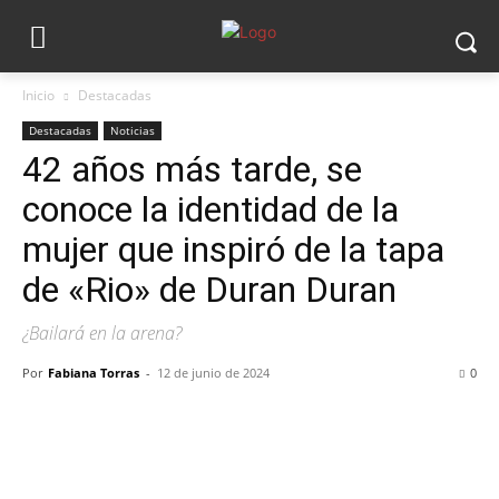
Inicio
Destacadas
Destacadas
Noticias
42 años más tarde, se
conoce la identidad de la
mujer que inspiró de la tapa
de «Rio» de Duran Duran
¿Bailará en la arena?
Por
Fabiana Torras
-
12 de junio de 2024
0