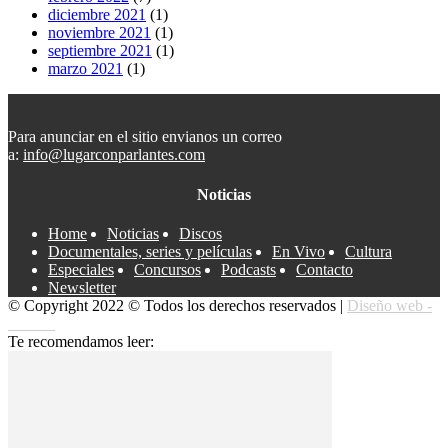
diciembre 2021
(1)
noviembre 2021
(1)
septiembre 2021
(1)
marzo 2021
(1)
Para anunciar en el sitio envianos un correo
a:
info@lugarconparlantes.com
Noticias
Home
Noticias
Discos
Documentales, series y películas
En Vivo
Cultura
Especiales
Concursos
Podcasts
Contacto
Newsletter
© Copyright 2022 © Todos los derechos reservados |
Diseño web -
edrweb
Te recomendamos leer: