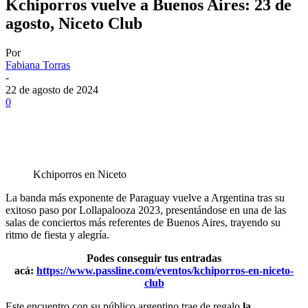
Kchiporros vuelve a Buenos Aires: 23 de
agosto, Niceto Club
Por
Fabiana Torras
-
22 de agosto de 2024
0
Kchiporros en Niceto
La banda más exponente de Paraguay vuelve a Argentina tras su
exitoso paso por Lollapalooza 2023, presentándose en una de las
salas de conciertos más referentes de Buenos Aires, trayendo su
ritmo de fiesta y alegría.
Podes conseguir tus entradas
acá:
https://www.passline.com/eventos/kchiporros-en-niceto-
club
Este encuentro con su público argentino trae de regalo
la