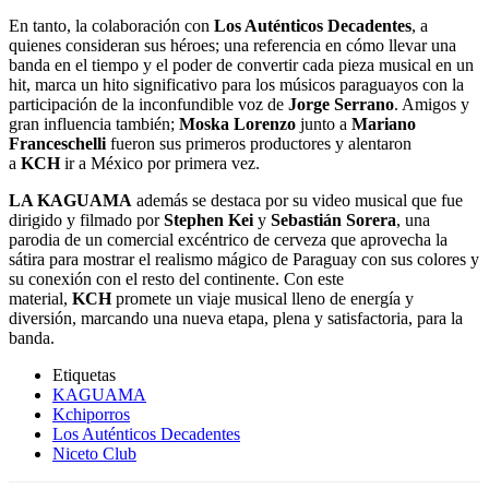
En tanto, la colaboración con
Los Auténticos Decadentes
, a
quienes consideran sus héroes; una referencia en cómo llevar una
banda en el tiempo y el poder de convertir cada pieza musical en un
hit, marca un hito significativo para los músicos paraguayos con la
participación de la inconfundible voz de
Jorge Serrano
. Amigos y
gran influencia también;
Moska Lorenzo
junto a
Mariano
Franceschelli
fueron sus primeros productores y alentaron
a
KCH
ir a México por primera vez.
LA KAGUAMA
además se destaca por su video musical que fue
dirigido y filmado por
Stephen Kei
y
Sebastián Sorera
, una
parodia de un comercial excéntrico de cerveza que aprovecha la
sátira para mostrar el realismo mágico de Paraguay con sus colores y
su conexión con el resto del continente. Con este
material,
KCH
promete un viaje musical lleno de energía y
diversión, marcando una nueva etapa, plena y satisfactoria, para la
banda.
Etiquetas
KAGUAMA
Kchiporros
Los Auténticos Decadentes
Niceto Club