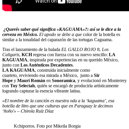
¿Querés saber qué significa «KAGUAMA»?: así se le dice a la
cerveza en México.
El apodo se debe a que
color de la botella es
similar a la tonalidad del caparazón de las tortugas Caguama.
Tras el lanzamiento de la balada
EL GALLO ROJO
ft.
Los
Caligaris
,
KCH
regresa con fuerza con su nuevo sencillo:
LA
KAGUAMA
, inspirada por experiencias en su querido México,
junto con
Los Auténticos Decadentes
.
LA KAGUAMA
, construida inicialmente como
cuarteto
,
reviviendo esa mirada a México, junto a
Sir
Hope
y
Mauri Román
en
Sonoramica
, y evolucionó en Monterrey
con
Toy Selectah
, quién se encargó de producirla artísticamente
logrando capturar la esencia vibrante latina.
«El nombre de la canción es nuestra oda a la ‘kaguama’, esa
botella de litro que une culturas que en Paraguay le decimos
‘ñoño'» – Chirola Ruíz Díaz
Kchiporros. Foto por Mikeila Borgia