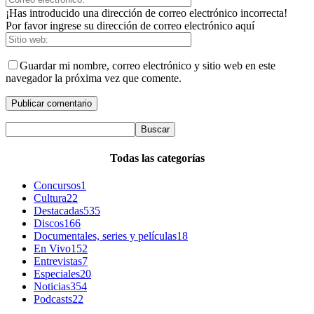
¡Has introducido una dirección de correo electrónico incorrecta!
Por favor ingrese su dirección de correo electrónico aquí
Guardar mi nombre, correo electrónico y sitio web en este
navegador la próxima vez que comente.
Todas las categorías
Concursos
1
Cultura
22
Destacadas
535
Discos
166
Documentales, series y películas
18
En Vivo
152
Entrevistas
7
Especiales
20
Noticias
354
Podcasts
22