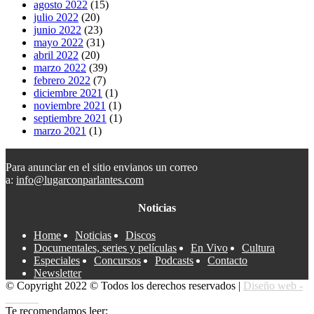
agosto 2022
(15)
julio 2022
(20)
junio 2022
(23)
mayo 2022
(31)
abril 2022
(20)
marzo 2022
(39)
febrero 2022
(7)
diciembre 2021
(1)
noviembre 2021
(1)
septiembre 2021
(1)
marzo 2021
(1)
Para anunciar en el sitio envianos un correo
a:
info@lugarconparlantes.com
Noticias
Home
Noticias
Discos
Documentales, series y películas
En Vivo
Cultura
Especiales
Concursos
Podcasts
Contacto
Newsletter
© Copyright 2022 © Todos los derechos reservados |
Diseño web -
edrweb
Te recomendamos leer: