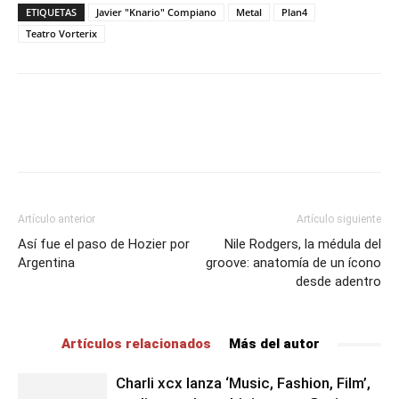
ETIQUETAS
Javier "Knario" Compiano
Metal
Plan4
Teatro Vorterix
Artículo anterior
Artículo siguiente
Así fue el paso de Hozier por
Nile Rodgers, la médula del
Argentina
groove: anatomía de un ícono
desde adentro
Artículos relacionados
Más del autor
Charli xcx lanza ‘Music, Fashion, Film’,