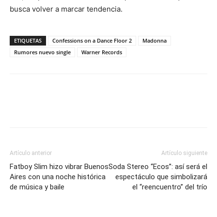
busca volver a marcar tendencia.
ETIQUETAS
Confessions on a Dance Floor 2
Madonna
Rumores nuevo single
Warner Records
Artículo anterior
Artículo siguiente
Fatboy Slim hizo vibrar Buenos
Soda Stereo “Ecos”: así será el
Aires con una noche histórica
espectáculo que simbolizará
de música y baile
el “reencuentro” del trío