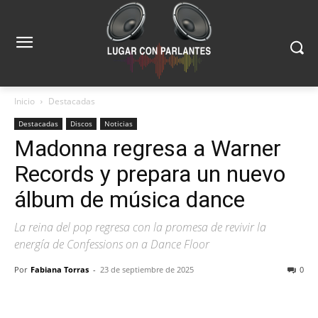
Inicio
Destacadas
Destacadas
Discos
Noticias
Madonna regresa a Warner
Records y prepara un nuevo
álbum de música dance
La reina del pop regresa con la promesa de revivir la
energía de Confessions on a Dance Floor
Por
Fabiana Torras
-
23 de septiembre de 2025
0