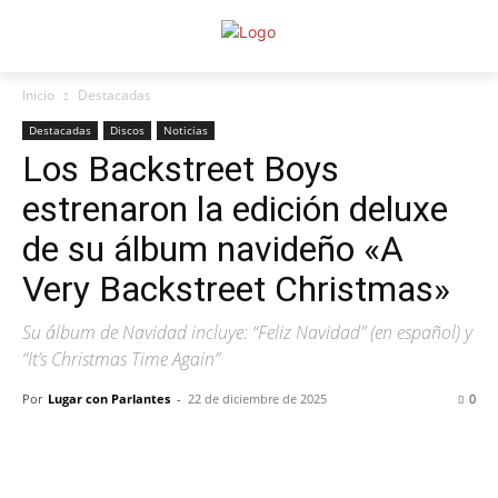
Inicio
Destacadas
Destacadas
Discos
Noticias
Los Backstreet Boys
estrenaron la edición deluxe
de su álbum navideño «A
Very Backstreet Christmas»
Su álbum de Navidad incluye: “Feliz Navidad” (en español) y
“It’s Christmas Time Again”
Por
Lugar con Parlantes
-
22 de diciembre de 2025
0