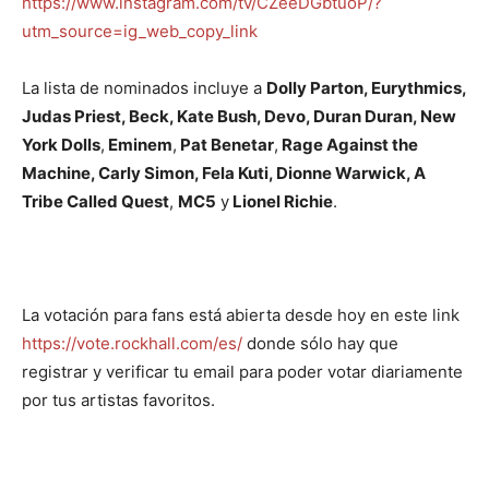
https://www.instagram.com/tv/CZeeDGbtuoP/?
utm_source=ig_web_copy_link
La lista de nominados incluye a
Dolly Parton, Eurythmics,
Judas Priest, Beck, Kate Bush, Devo, Duran Duran, New
York Dolls
,
Eminem
,
Pat Benetar
,
Rage Against the
Machine, Carly Simon, Fela Kuti, Dionne Warwick, A
Tribe Called Quest
,
MC5
y
Lionel Richie
.
La votación para fans está abierta desde hoy en este link
https://vote.rockhall.com/es/
donde sólo hay que
registrar y verificar tu email para poder votar diariamente
por tus artistas favoritos.